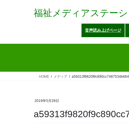
コ
ナ
ン
ビ
福祉メディアステーシ
テ
ゲ
ン
ー
音声読み上げページ
ツ
シ
へ
ョ
ス
ン
キ
に
ッ
移
プ
動
HOME
メディア
a59313f9820f9c890cc7487534b66
2019年5月28日
a59313f9820f9c890cc