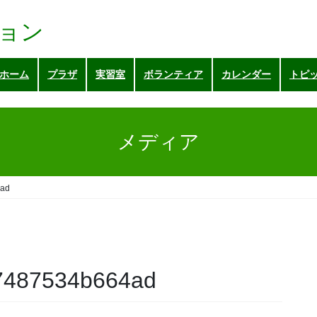
ョン
ホーム
プラザ
実習室
ボランティア
カレンダー
トピ
メディア
4ad
7487534b664ad