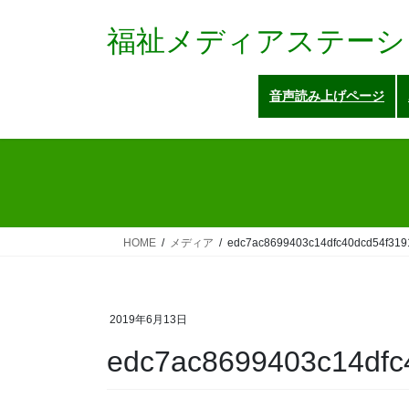
コ
ナ
ン
ビ
福祉メディアステーシ
テ
ゲ
ン
ー
音声読み上げページ
ツ
シ
へ
ョ
ス
ン
キ
に
ッ
移
プ
動
HOME
メディア
edc7ac8699403c14dfc40dcd54f3191
2019年6月13日
edc7ac8699403c14dfc