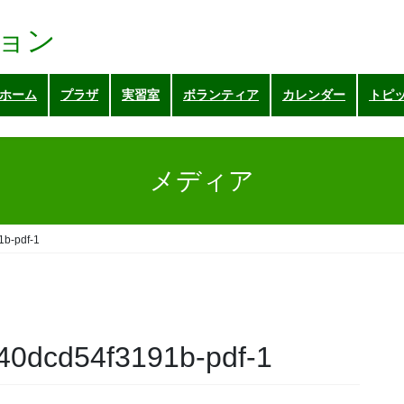
ョン
ホーム
プラザ
実習室
ボランティア
カレンダー
トピ
メディア
b-pdf-1
40dcd54f3191b-pdf-1